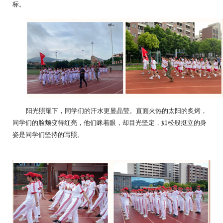
标。
阳光照耀下，同学们的汗水更显晶莹。直面火热的太阳的炙烤，
同学们的脸颊变得红亮，他们眯着眼，却目光坚定，如松般挺立的身
姿是同学们坚持的写照。