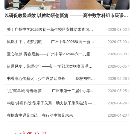
以研促教显成效 以教助研创新篇 ———高中数学科组市级课题开题和中期成果展示
·
关于广州中学2026级初一新生校区安排结果查询及特殊情况学生递交申请的通知
2026-08-02
·
凤凰山下，逐梦启航 ——广州中学2026级高一新生注册须知
2026-07-20
·
童心筑梦·青春启航——广州中学2026年六一儿童节活动纪实
2026-06-08
·
篮逐风华，足耀少年——初一学部球类联赛圆满收官
2026-06-05
·
书香润心传薪火，少年逐梦话成长 —— 我校初中部“读红色经典，讲成长故事”演讲比赛圆满落幕
2026-05-26
·
“足”耀羊城 青春逐梦 —— 广州市第十二届中小学生足球联赛开幕式在我校圆满举办
2026-05-25
·
构建“并肩作战”型亲子关系，助力孩子乘风破浪 ——广州中学家长学校“青春期必修课”系列讲座
2026-04-24
·
在探索中遇见自己，在行动中预见未来
2026-04-20